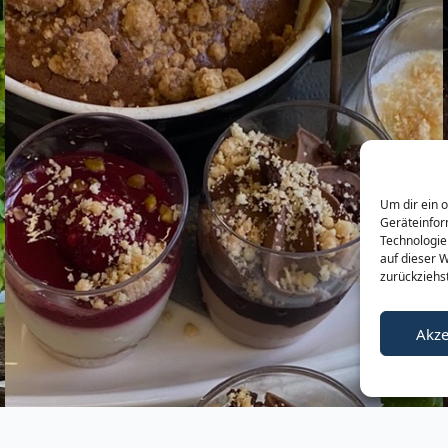
Um dir ein 
Geräteinfor
Technologie
auf dieser W
zurückziehs
Akze